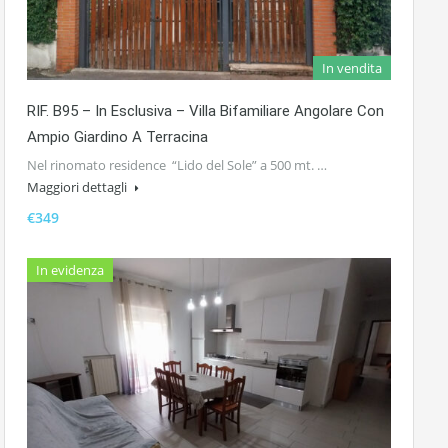
In vendita
RIF. B95 – In Esclusiva – Villa Bifamiliare Angolare Con
Ampio Giardino A Terracina
Nel rinomato residence “Lido del Sole” a 500 mt. …
Maggiori dettagli
€349
In evidenza