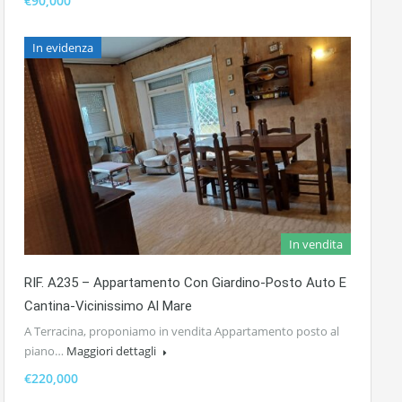
€90,000
In evidenza
In vendita
RIF. A235 – Appartamento Con Giardino-Posto Auto E
Cantina-Vicinissimo Al Mare
A Terracina, proponiamo in vendita Appartamento posto al
piano…
Maggiori dettagli
€220,000