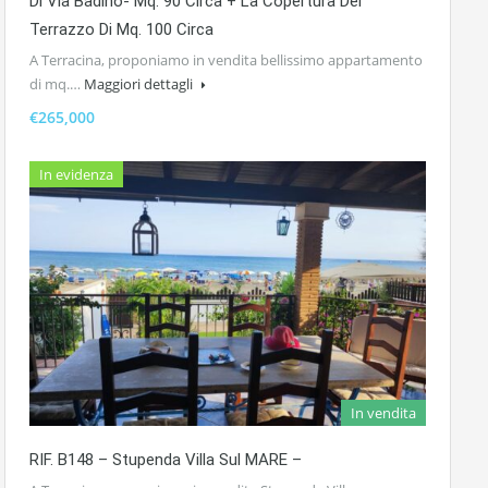
Di Via Badino- Mq. 90 Circa + La Copertura Del
Terrazzo Di Mq. 100 Circa
A Terracina, proponiamo in vendita bellissimo appartamento
di mq.…
Maggiori dettagli
€265,000
In evidenza
In vendita
RIF. B148 – Stupenda Villa Sul MARE –