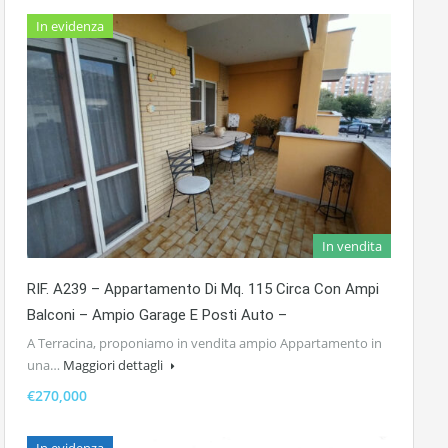
In evidenza
In vendita
RIF. A239 – Appartamento Di Mq. 115 Circa Con Ampi
Balconi – Ampio Garage E Posti Auto –
A Terracina, proponiamo in vendita ampio Appartamento in
una…
Maggiori dettagli
€270,000
In evidenza