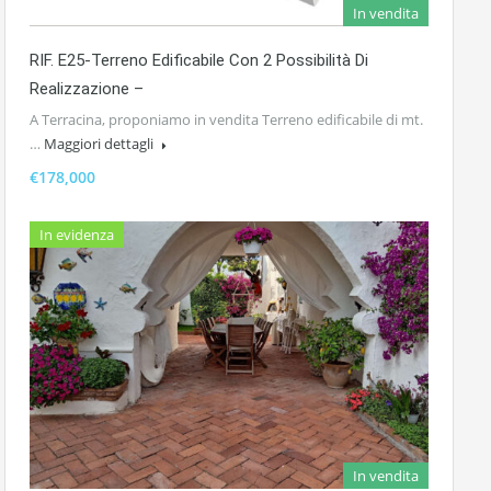
In vendita
RIF. E25-Terreno Edificabile Con 2 Possibilità Di
Realizzazione –
A Terracina, proponiamo in vendita Terreno edificabile di mt.
…
Maggiori dettagli
€178,000
In evidenza
In vendita