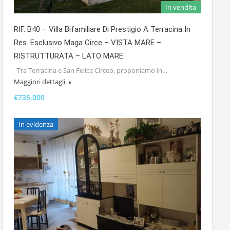
In vendita
RIF. B40 – Villa Bifamiliare Di Prestigio A Terracina In
Res. Esclusivo Maga Circe – VISTA MARE –
RISTRUTTURATA – LATO MARE
Tra Terracina e San Felice Circeo, proponiamo in…
Maggiori dettagli
€735,000
In evidenza