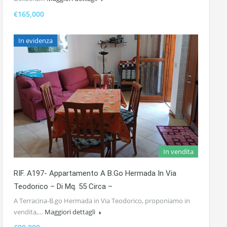
€165,000
In evidenza
In vendita
RIF. A197- Appartamento A B.go Hermada In Via
Teodorico – Di Mq. 55 Circa –
A Terracina-B.go Hermada in Via Teodorico, proponiamo in
vendita,…
Maggiori dettagli