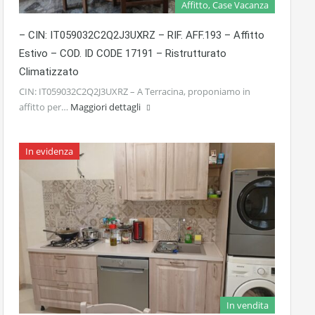
Affitto, Case Vacanza
– CIN: IT059032C2Q2J3UXRZ – RIF. AFF.193 – Affitto
Estivo – COD. ID CODE 17191 – Ristrutturato
Climatizzato
CIN: IT059032C2Q2J3UXRZ – A Terracina, proponiamo in
affitto per…
Maggiori dettagli
In evidenza
In vendita