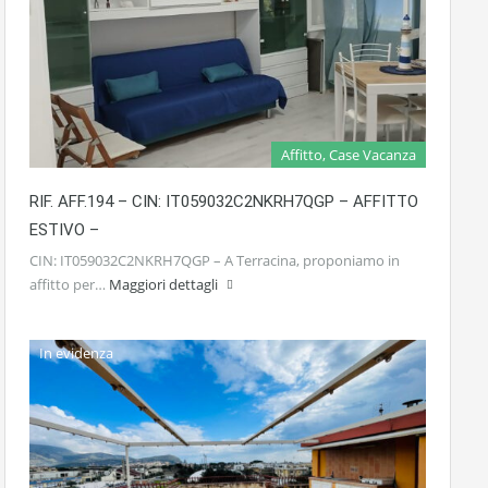
Affitto, Case Vacanza
RIF. AFF.194 – CIN: IT059032C2NKRH7QGP – AFFITTO
ESTIVO –
CIN: IT059032C2NKRH7QGP – A Terracina, proponiamo in
affitto per…
Maggiori dettagli
In evidenza