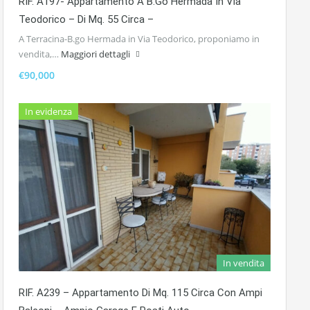
RIF. A197- Appartamento A B.go Hermada In Via
Teodorico – Di Mq. 55 Circa –
A Terracina-B.go Hermada in Via Teodorico, proponiamo in
vendita,…
Maggiori dettagli
€90,000
In evidenza
In vendita
RIF. A239 – Appartamento Di Mq. 115 Circa Con Ampi