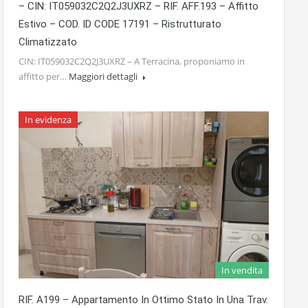
– CIN: IT059032C2Q2J3UXRZ – RIF. AFF.193 – Affitto
Estivo – COD. ID CODE 17191 – Ristrutturato
Climatizzato
CIN: IT059032C2Q2J3UXRZ – A Terracina, proponiamo in
affitto per…
Maggiori dettagli
In evidenza
In vendita
RIF. A199 – Appartamento In Ottimo Stato In Una Trav.