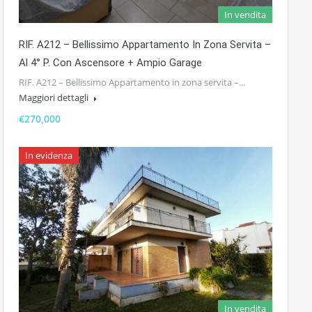
In vendita
RIF. A212 – Bellissimo Appartamento In Zona Servita –
Al 4° P. Con Ascensore + Ampio Garage
RIF. A212 – Bellissimo Appartamento in zona servita –…
Maggiori dettagli
€270,000
In evidenza
In vendita