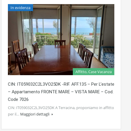
In evidenza
Affitto, Case Vacanza
CIN: IT059032C2L3VO25DK -RIF. AFF.135 – Per L’estate
– Appartamento FRONTE MARE – VISTA MARE – Cod.
Code 7026
CIN: IT059032C2L3VO25DK A Terracina, proponiamo in affitto
per il…
Maggiori dettagli