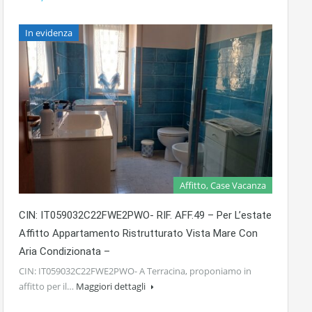
In evidenza
Affitto, Case Vacanza
CIN: IT059032C22FWE2PWO- RIF. AFF.49 – Per L’estate
Affitto Appartamento Ristrutturato Vista Mare Con
Aria Condizionata –
CIN: IT059032C22FWE2PWO- A Terracina, proponiamo in
affitto per il…
Maggiori dettagli